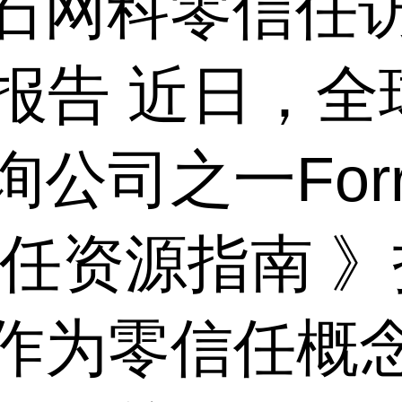
石网科零信任
ter报告 近日
司之一Forre
信任资源指南 
作为零信任概