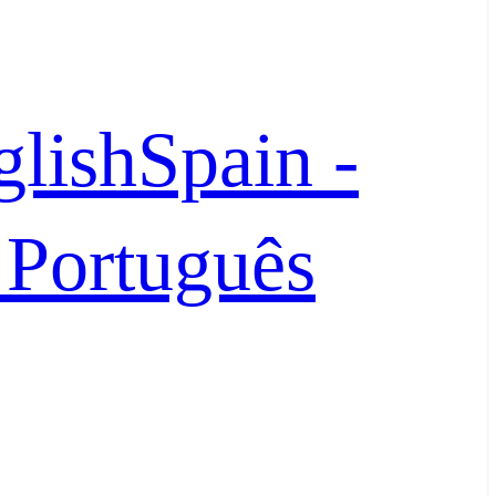
glish
Spain -
- Português