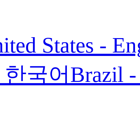
ited States - En
 - 한국어
Brazil 