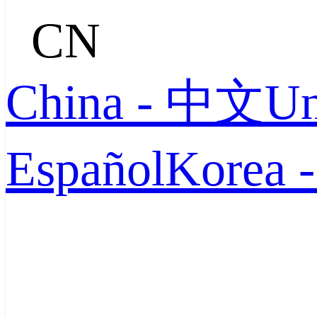
CN
China - 中文
Un
Español
Korea