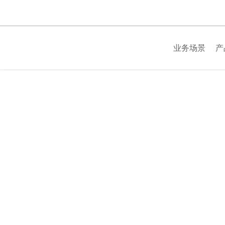
跳
过
内
容
业务场景
产