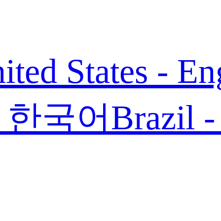
ited States - En
 - 한국어
Brazil 