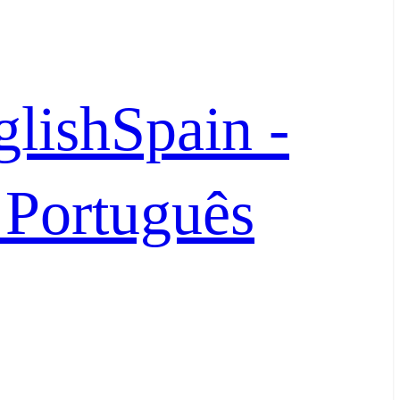
glish
Spain -
- Português