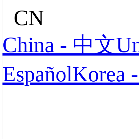
CN
China - 中文
Un
Español
Korea