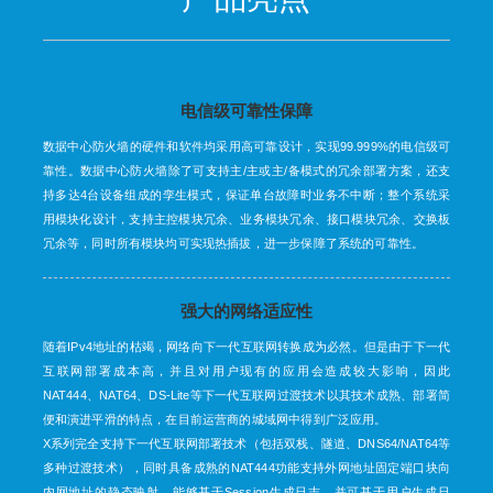
电信级可靠性保障
数据中心防火墙的硬件和软件均采用高可靠设计，实现99.999%的电信级可
靠性。数据中心防火墙除了可支持主/主或主/备模式的冗余部署方案，还支
持多达4台设备组成的孪生模式，保证单台故障时业务不中断；整个系统采
用模块化设计，支持主控模块冗余、业务模块冗余、接口模块冗余、交换板
冗余等，同时所有模块均可实现热插拔，进一步保障了系统的可靠性。
强大的网络适应性
随着IPv4地址的枯竭，网络向下一代互联网转换成为必然。但是由于下一代
互联网部署成本高，并且对用户现有的应用会造成较大影响，因此
NAT444、NAT64、DS-Lite等下一代互联网过渡技术以其技术成熟、部署简
便和演进平滑的特点，在目前运营商的城域网中得到广泛应用。
X系列完全支持下一代互联网部署技术（包括双栈、隧道、DNS64/NAT64等
多种过渡技术），同时具备成熟的NAT444功能支持外网地址固定端口块向
内网地址的静态映射，能够基于Session生成日志，并可基于用户生成日