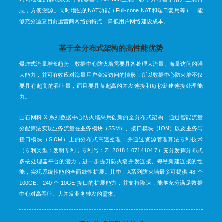
志，方便溯源。同时增强的NAT功能（Full-cone NAT和端口复用等），能
够充分适应目前运营商网络的特点，降低用户网络建设成本。
基于全分布式架构的高性能优势
爆炸式流量增长趋势，数据中心防火墙需要具备处理大流量、海量访问的强
大能力，并可有效应对海量用户突发访问的情形，所以数据中心防火墙不仅
要具有超高的吞吐量，而且要具备超高的并发连接和每秒新建连接处理能
力。
山石网科 X 系列数据中心防火墙采用创新的全分布式架构，通过智能流量
分配算法实现业务流量在业务模块（SSM）、接口模块（IOM）以及业务与
接口模块（SIOM）上的分布式高速处理；并通过资源管理算法专利技术
（专利类型：发明专利，专利号：ZL 2018 1 0714104.7）充分发挥分布式
多核处理器平台的潜力，进一步提升防火墙并发连接、每秒新建连接的性
能，实现系统性能的全面线性扩展。其中，X系列防火墙最多可提供 48 个
100GE、240 个 10GE 接口的扩展能力，并支持降速，能够充分满足数据
中心对高吞吐、大并发业务转发的需求。