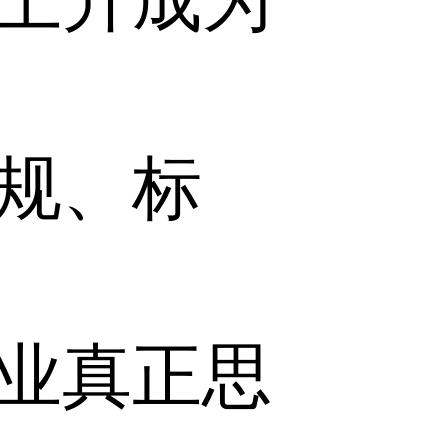
上升成为
规、标
业真正思