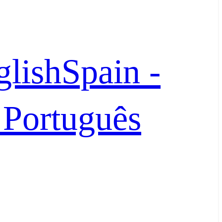
glish
Spain -
- Português