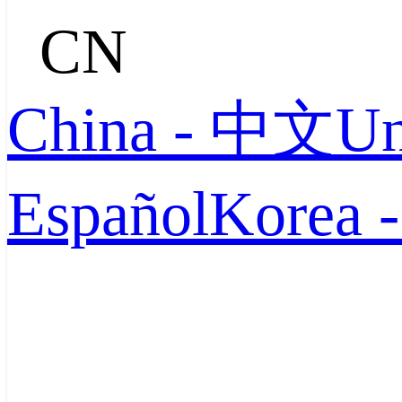
CN
China - 中文
Un
Español
Korea