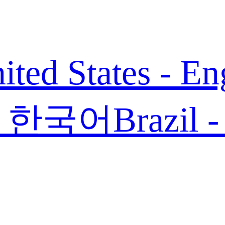
ited States - En
 - 한국어
Brazil 