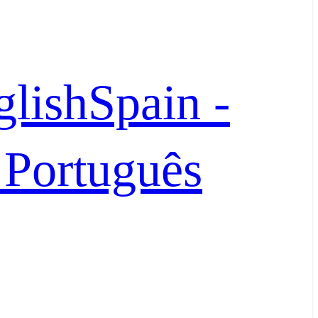
glish
Spain -
- Português