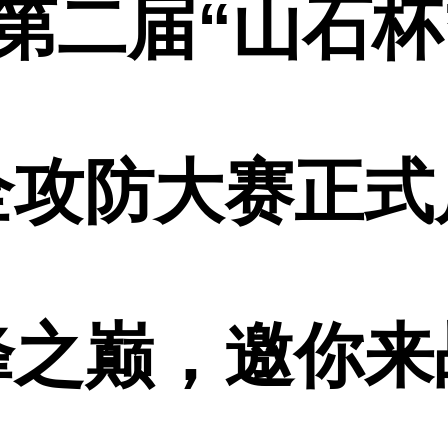
2第二届“山石杯
全攻防大赛
正式
峰之巅，邀你来