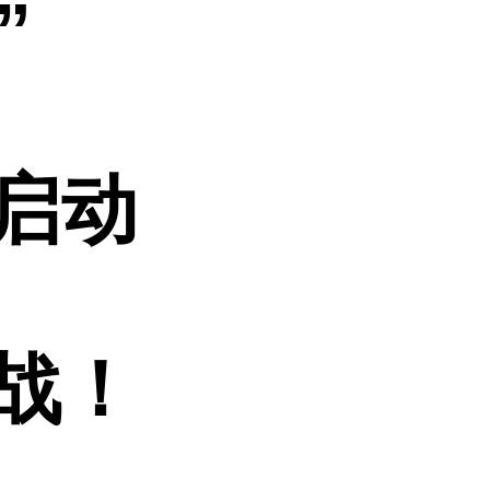
”
启动
战！