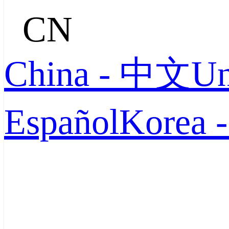
CN
China - 中文
Un
Español
Korea