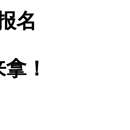
报名
来拿！