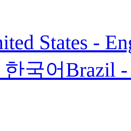
ited States - En
 - 한국어
Brazil 