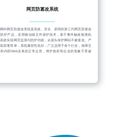
网页防篡改系统
石网科网页防篡改系统是高效、安全、易用的第三代网页防篡改
术防护产品，采用驱动级文件保护技术，基于事件触发检测机
，高效实现网页监测与防护功能，从源头保护网站不被篡改。产
安装部署简单，系统兼容性良好，广泛适用于各个行业，保障互
网和内部Web业务的正常运营，维护政府和企业的形象不受破
。