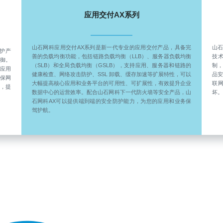
应用交付AX系列
山石网科应用交付AX系列是新一代专业的应用交付产品，具备完
山
防护产
善的负载均衡功能，包括链路负载均衡（LLB）、服务器负载均衡
技
防御。
（SLB）和全局负载均衡（GSLB），支持应用、服务器和链路的
制
面应用
健康检查、网络攻击防护、SSL 卸载、缓存加速等扩展特性，可以
品
保网
大幅提高核心应用和业务平台的可用性、可扩展性，有效提升企业
联
，提
数据中心的运营效率。配合山石网科下一代防火墙等安全产品，山
坏
石网科AX可以提供端到端的安全防护能力，为您的应用和业务保
驾护航。