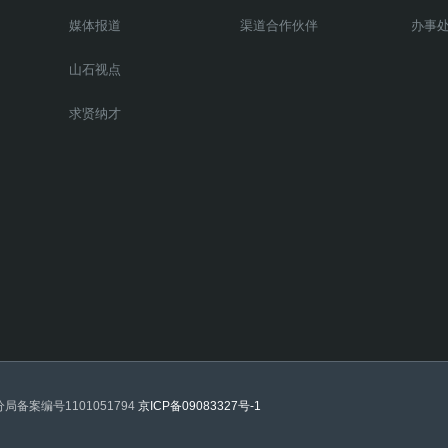
媒体报道
渠道合作伙伴
办事
山石视点
求贤纳才
阳分局备案编号1101051794
京ICP备09083327号-1