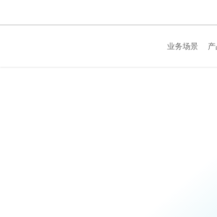
跳
过
内
容
业务场景
产