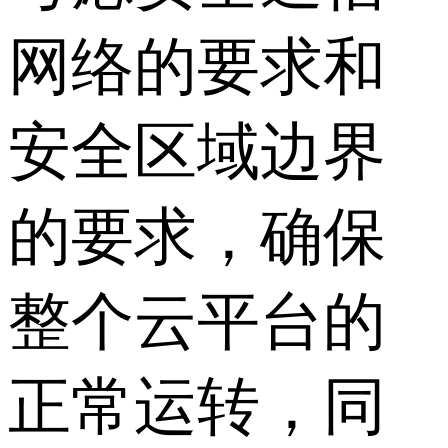
网络的要求和
安全区域边界
的要求，确保
整个云平台的
正常运转，同