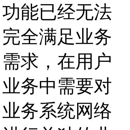
功能已经无法
完全满足业务
需求，在用户
业务中需要对
业务系统网络