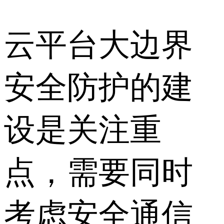
云平台大边界
安全防护的建
设是关注重
点，需要同时
考虑安全通信