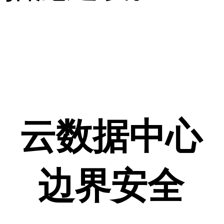
云数据中心
边界安全