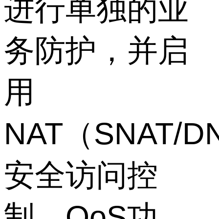
进行单独的业
务防护，并启
用
NAT（SNAT/D
安全访问控
制、QoS功