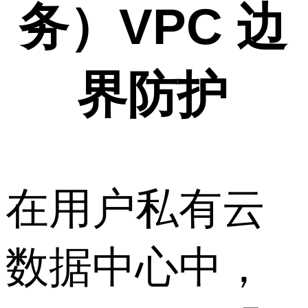
务）VPC 边
界防护
在用户私有云
数据中心中，