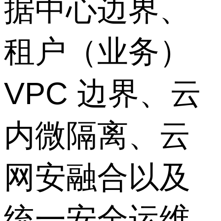
据中心边界、
租户（业务）
VPC 边界、云
内微隔离、云
网安融合以及
统一安全运维