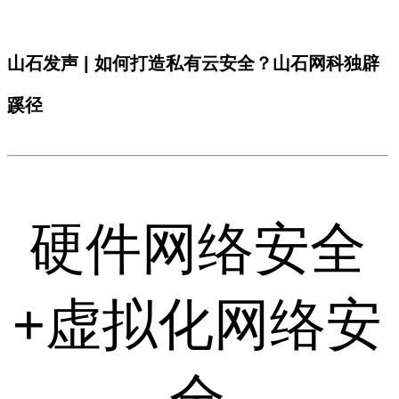
山石发声 | 如何打造私有云安全？山石网科独辟
蹊径
硬件网络安全
+虚拟化网络安