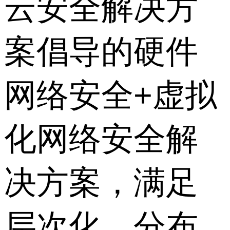
云安全解决方
案倡导的硬件
网络安全+虚拟
化网络安全解
决方案，满足
层次化、分布