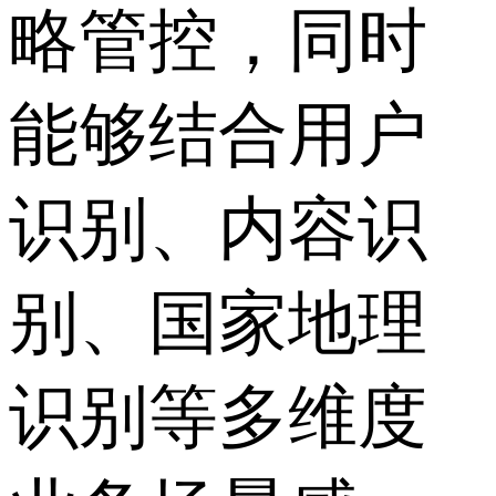
略管控，同时
能够结合用户
识别、内容识
别、国家地理
识别等多维度