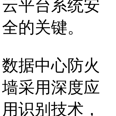
云平台系统安
全的关键。
数据中心防火
墙采用深度应
用识别技术，