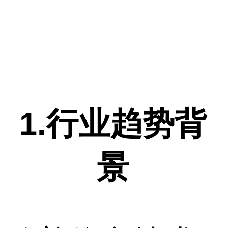
1.行业趋势背
景