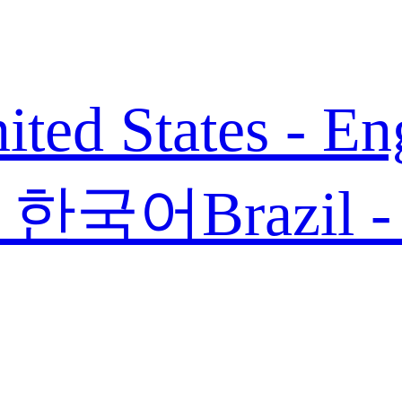
ited States - En
 - 한국어
Brazil 