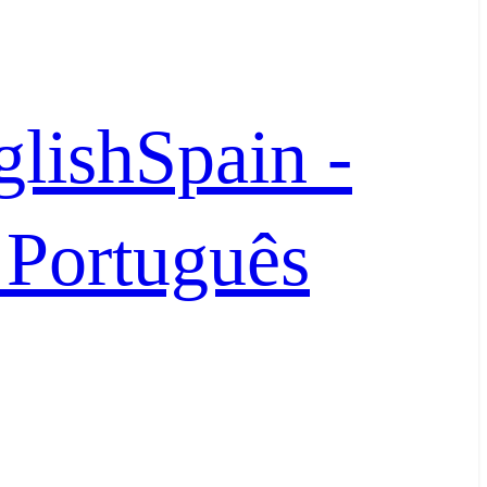
glish
Spain -
- Português