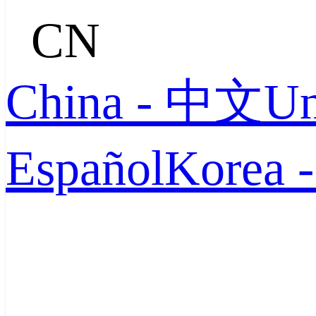
CN
China - 中文
Un
Español
Korea