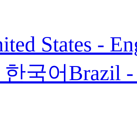
ited States - En
 - 한국어
Brazil 