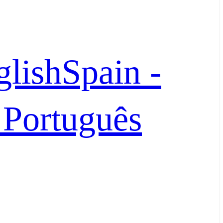
glish
Spain -
- Português