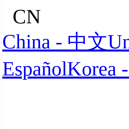
CN
China - 中文
Un
Español
Korea