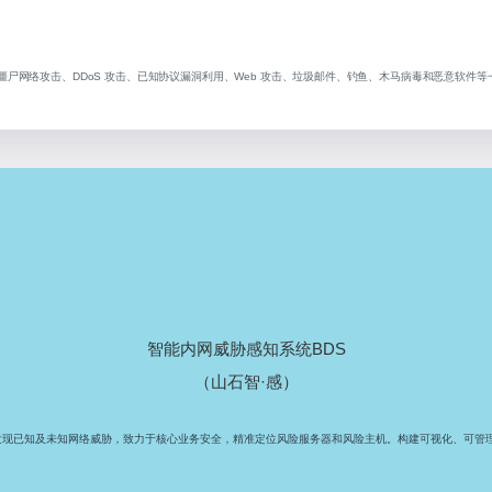
尸网络攻击、DDoS 攻击、已知协议漏洞利用、Web 攻击、垃圾邮件、钓鱼、木马病毒和恶意软件
智能内网威胁感知系统BDS
（山石智·感）
发现已知及未知网络威胁，致力于核心业务安全，精准定位风险服务器和风险主机。构建可视化、可管