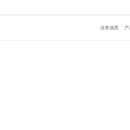
跳
过
内
容
业务场景
产