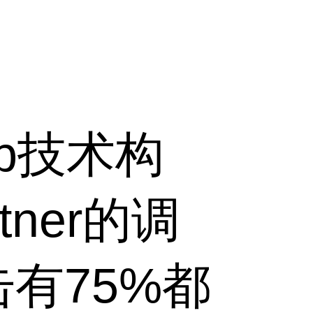
b技术构
ner的调
有75%都