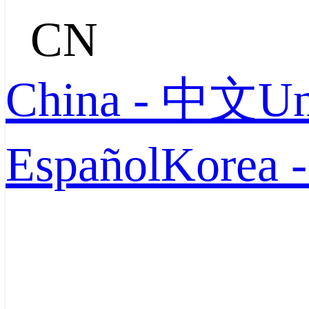
CN
China - 中文
Un
Español
Korea