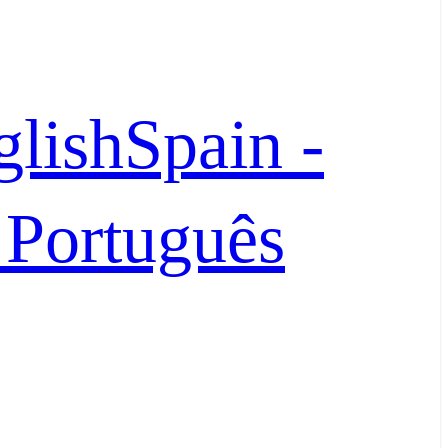
glish
Spain -
- Português