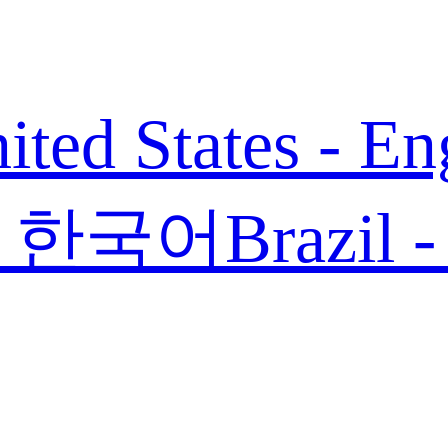
ited States - En
 - 한국어
Brazil 