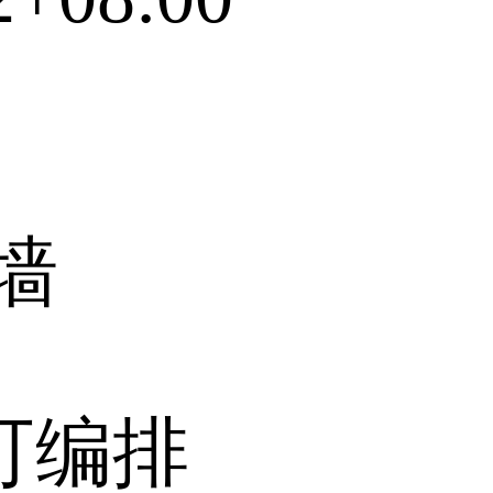
墙
 可编排