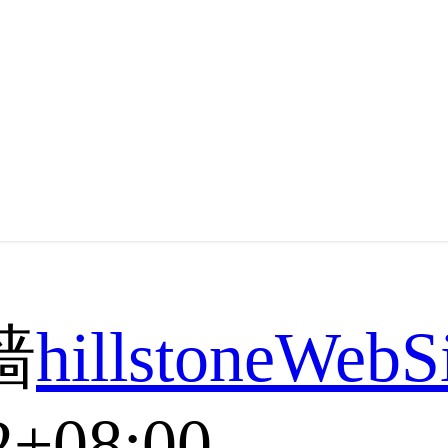
墙
hillstoneWeb
2+08:00