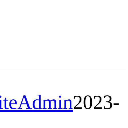
SiteAdmin
2023-