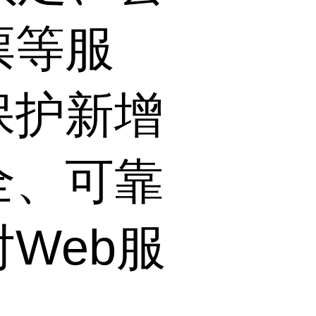
票等服
保护新增
全、可靠
Web服
。