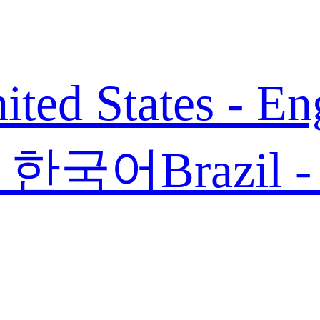
ited States - En
 - 한국어
Brazil 