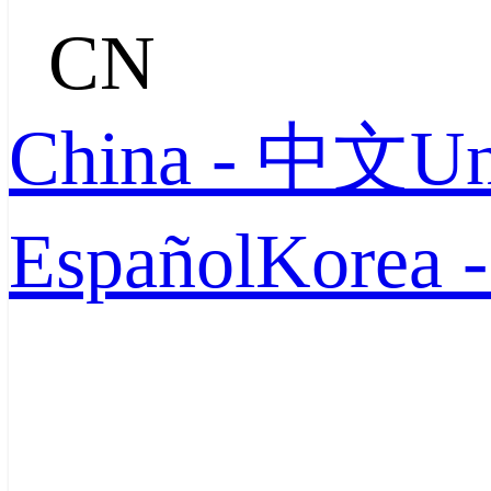
CN
China - 中文
Un
Español
Korea