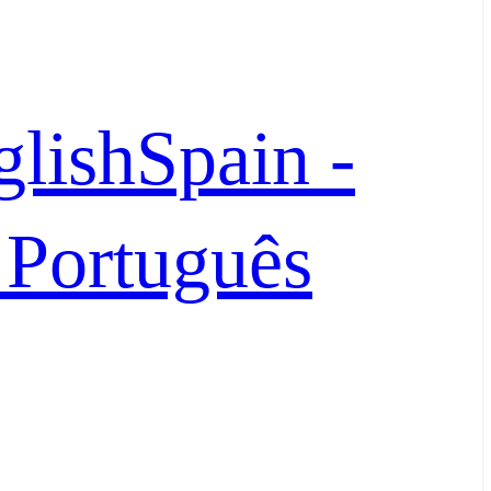
glish
Spain -
- Português