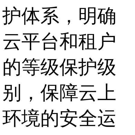
护体系，明确
云平台和租户
的等级保护级
别，保障云上
环境的安全运