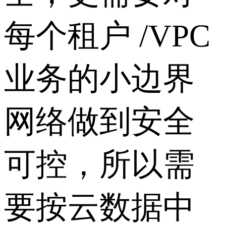
每个租户 /VPC
业务的小边界
网络做到安全
可控，所以需
要按云数据中