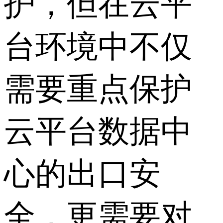
护，但在云平
台环境中不仅
需要重点保护
云平台数据中
心的出口安
全，更需要对