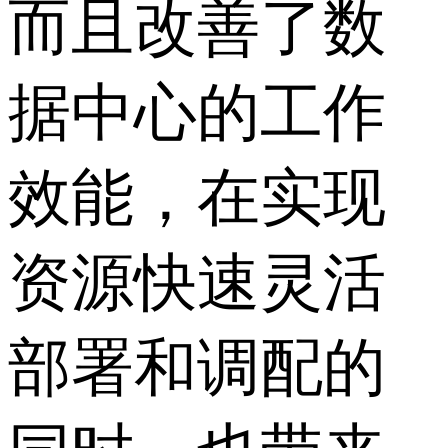
而且改善了数
据中心的工作
效能，在实现
资源快速灵活
部署和调配的