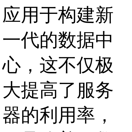
应用于构建新
一代的数据中
心，这不仅极
大提高了服务
器的利用率，