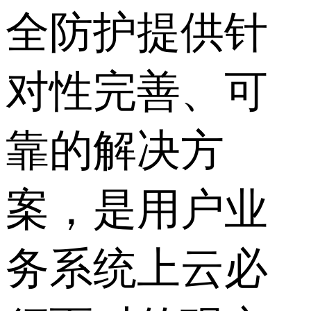
全防护提供针
对性完善、可
靠的解决方
案，是用户业
务系统上云必