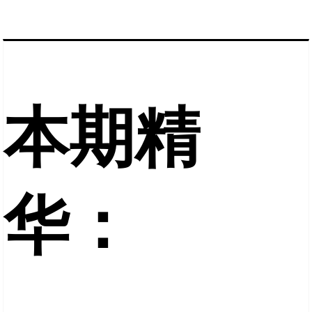
本期精
华：