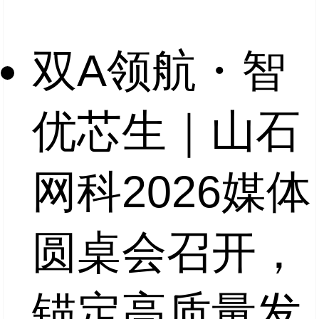
双A领航・智
优芯生｜山石
网科2026媒体
圆桌会召开，
锚定高质量发