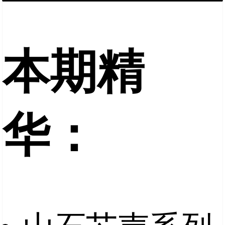
本期精
华：