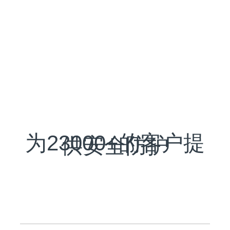
跳
过
内
容
互联网
为23000+的客户提
供安全防护