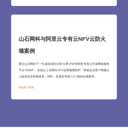
山石网科与阿里云专有云NFV云防火
墙案例
通过山石网科下一代虚拟化防火墙“云界vFW”和阿里专有云开放网络服务
平台“ONSP”，实现云上东西向VPC边界隔离防护，帮助企业客户构建云
上纵深安全防御体系，同时，也满足等保2.0三级的合规要求。
阅读客户案例