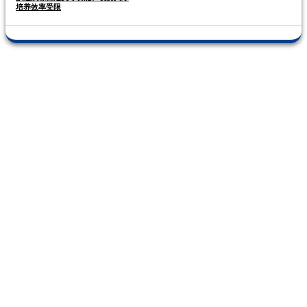
培养效率受限
全球两家 中国
仅一家
山石网科连续
四年荣获