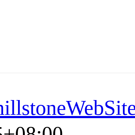
hillstoneWebSi
5+08:00