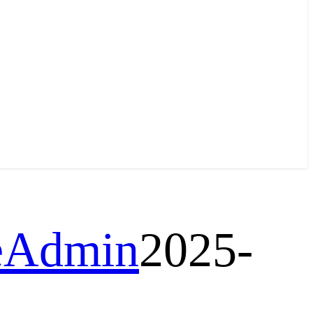
teAdmin
2025-