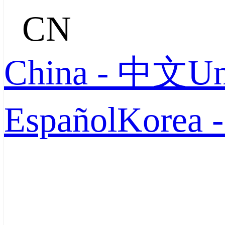
CN
China - 中文
Un
Español
Korea