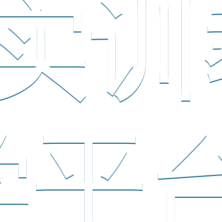
实训
学平