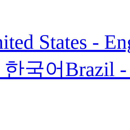
ited States - En
 - 한국어
Brazil 