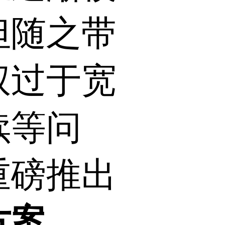
但随之带
权过于宽
续等问
重磅推出
方案
。