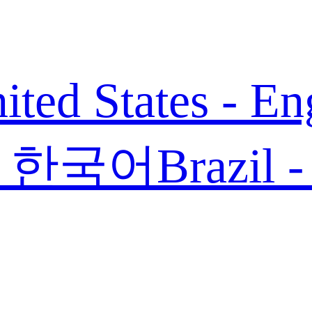
ited States - En
 - 한국어
Brazil 