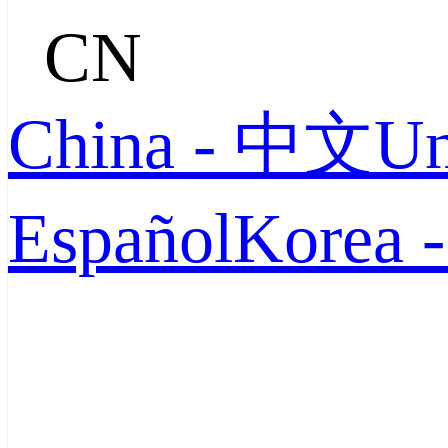
CN
China - 中文
Un
Español
Korea