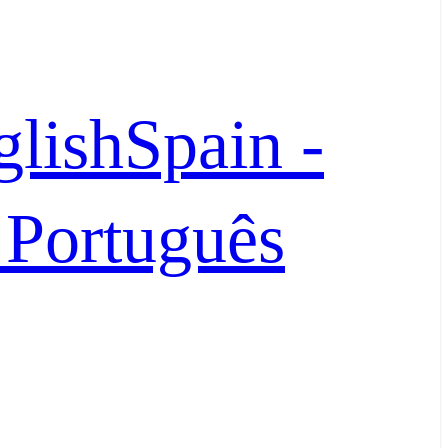
glish
Spain -
- Português