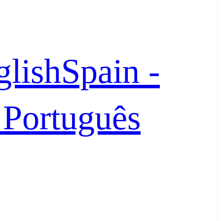
glish
Spain -
- Português