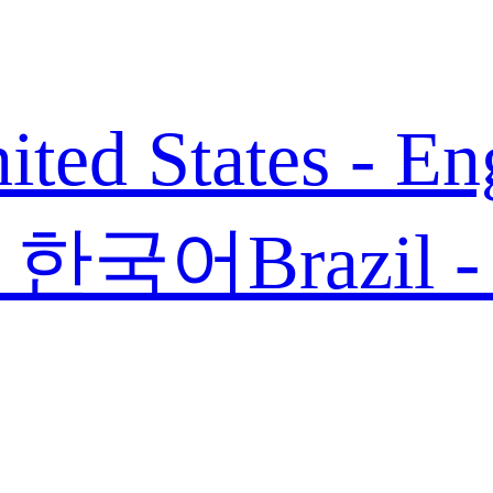
ited States - En
 - 한국어
Brazil 