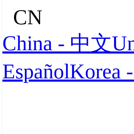
CN
China - 中文
Un
Español
Korea