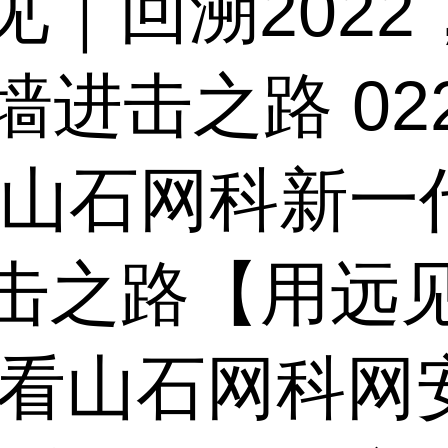
见｜回溯202
墙进击之路 0
 山石网科新一
击之路【用远
2，看山石网科