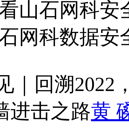
2，看山石网科
石网科数据安全治理
见｜回溯2022
火墙进击之路
黄 