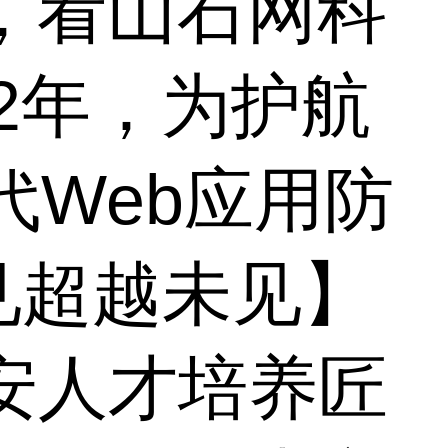
2，看山石网科
22年，为护航
代Web应用防
见超越未见】
网安人才培养匠