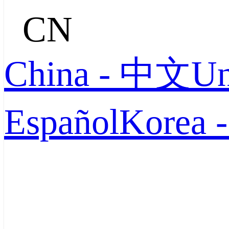
CN
China - 中文
Un
Español
Korea