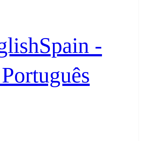
glish
Spain -
- Português