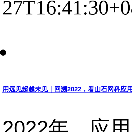
27T16:41:30+0
用远见超越未见｜回溯2022，看山石网科应
2022年，