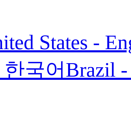
ited States - En
 - 한국어
Brazil 