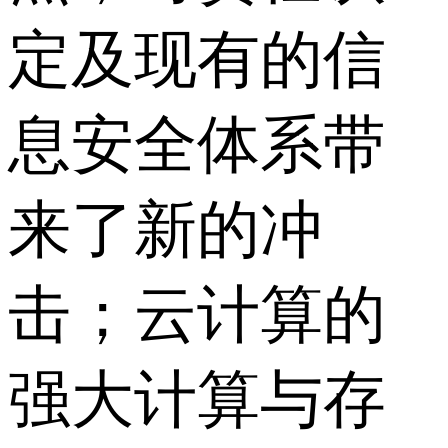
定及现有的信
息安全体系带
来了新的冲
击；云计算的
强大计算与存