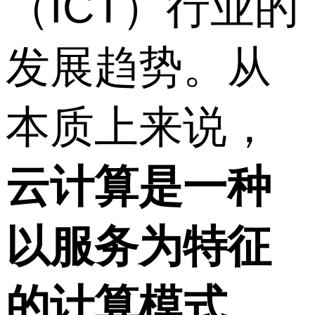
（ICT）行业的
发展趋势。从
本质上来说，
云计算是一种
以服务为特征
的计算模式
，