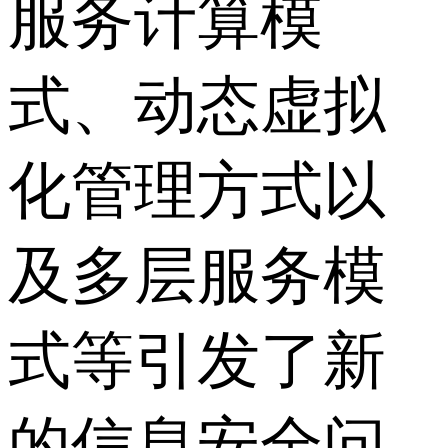
服务计算模
式、动态虚拟
化管理方式以
及多层服务模
式等引发了新
的信息安全问