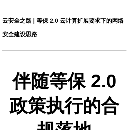
云安全之路 | 等保 2.0 云计算扩展要求下的网络
安全建设思路
伴随等保 2.0
政策执行的合