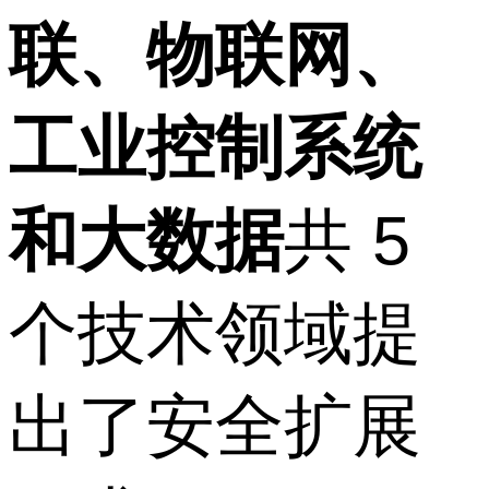
联、物联网、
工业控制系统
和大数据
共 5
个技术领域提
出了安全扩展