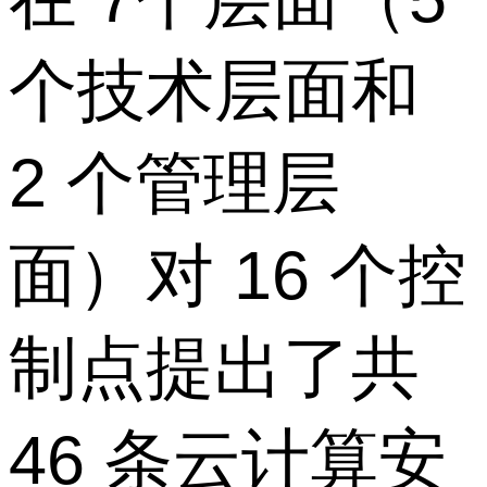
个技术层面和
2 个管理层
面）对 16 个控
制点提出了共
46 条云计算安