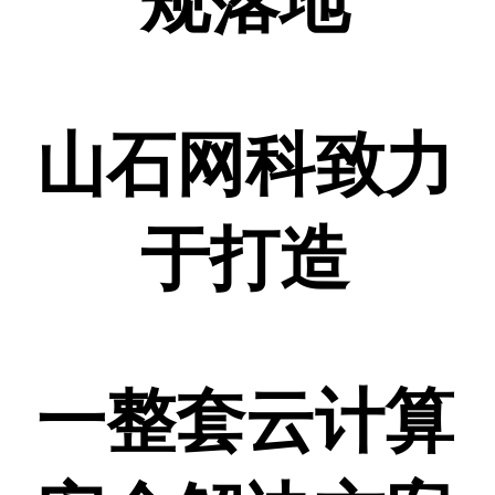
规落地
山石网科致力
于打造
一整套云计算