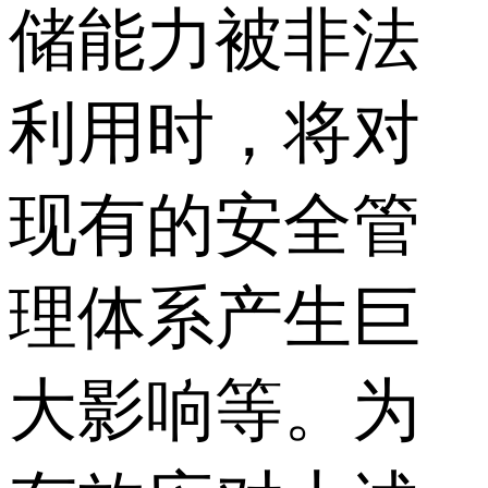
储能力被非法
利用时，将对
现有的安全管
理体系产生巨
大影响等。为