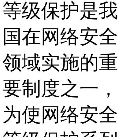
等级保护是我
国在网络安全
领域实施的重
要制度之一，
为使网络安全