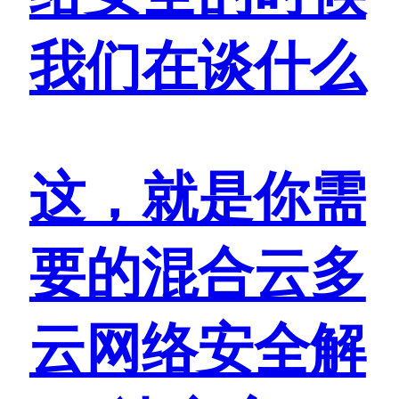
我们在谈什么
这，就是你需
要的混合云多
云网络安全解