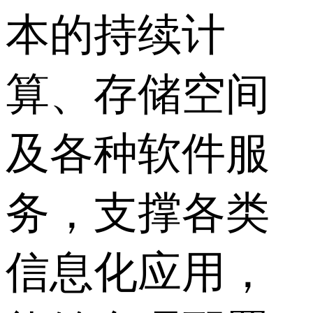
本的持续计
算、存储空间
及各种软件服
务，支撑各类
信息化应用，