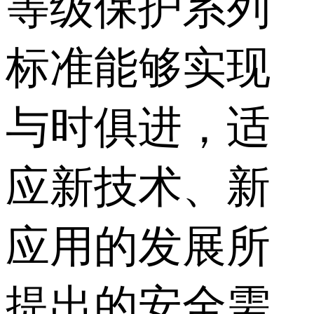
等级保护系列
标准能够实现
与时俱进，适
应新技术、新
应用的发展所
提出的安全需