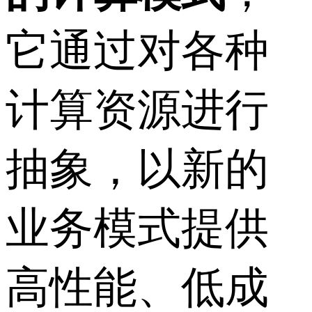
它通过对各种
计算资源进行
抽象，以新的
业务模式提供
高性能、低成