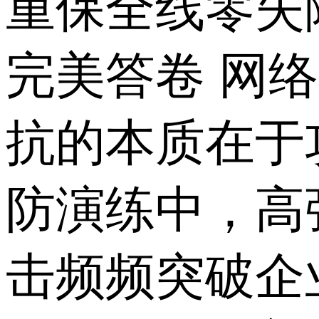
重保全线零失
完美答卷 网
抗的本质在于
防演练中，高
击频频突破企