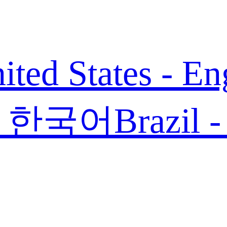
ited States - En
 - 한국어
Brazil 