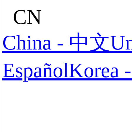
CN
China - 中文
Un
Español
Korea