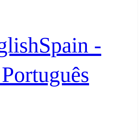
glish
Spain -
- Português