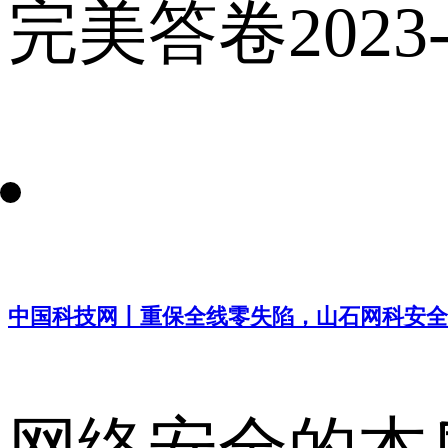
完美答卷
2023
中国科技网丨重保全线零失陷，山石网科安全