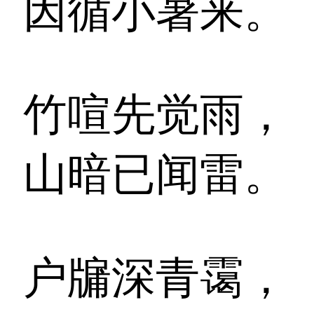
因循小暑来。
竹喧先觉雨，
山暗已闻雷。
户牖深青霭，