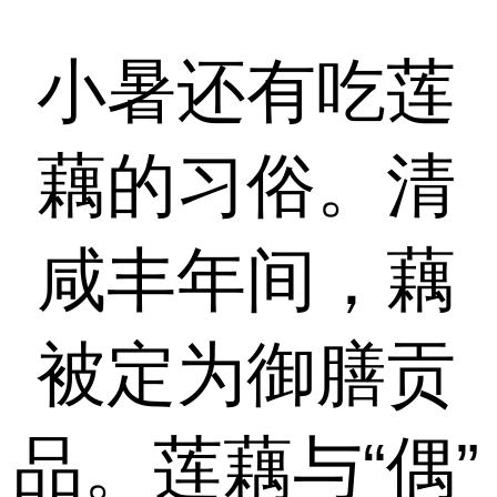
小暑还有吃莲
藕的习俗。清
咸丰年间，藕
被定为御膳贡
品。莲藕与“偶”