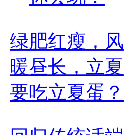
绿肥红瘦，风
暖昼长，立夏
要吃立夏蛋？