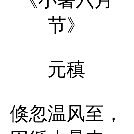
节》
元稹
倏忽温风至，