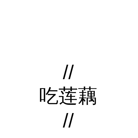
//
吃莲藕
//