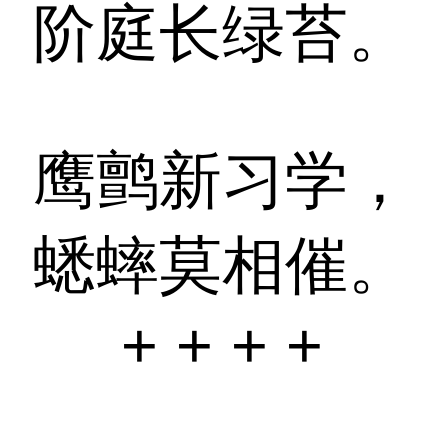
阶庭长绿苔。
鹰鹯新习学，
蟋蟀莫相催。
+ + + +