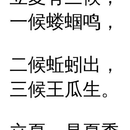
一候蝼蝈鸣，
二候蚯蚓出，
三候王瓜生。