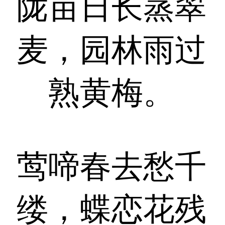
陇亩日长蒸翠
麦，园林雨过
熟黄梅。
莺啼春去愁千
缕，蝶恋花残