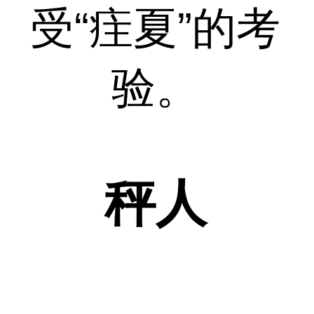
受“疰夏”的考
验。
秤人