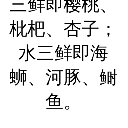
三鲜即樱桃、
枇杷、杏子；
水三鲜即海
蛳、河豚、鲥
鱼。