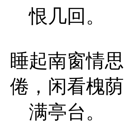
恨几回。
睡起南窗情思
倦，闲看槐荫
满亭台。