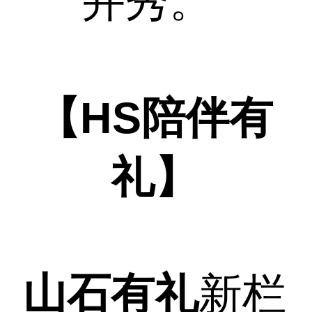
并秀。”
【HS陪伴有
礼】
山石有礼
新栏