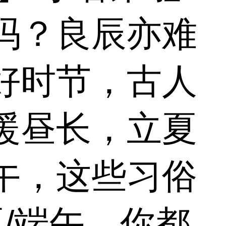
吗？良辰亦难
好时节，古人
暖昼长，立夏
午，这些习俗
夏/端午，你都