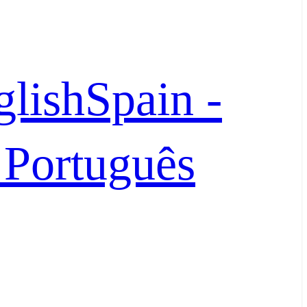
glish
Spain -
- Português