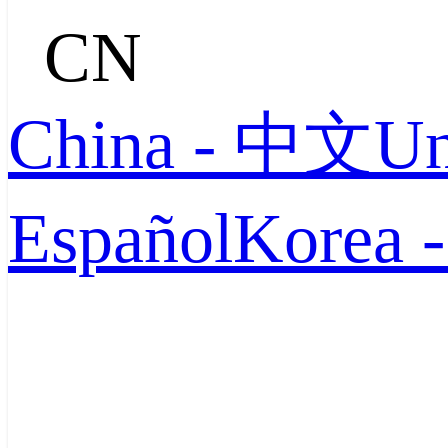
CN
China - 中文
Un
Español
Korea