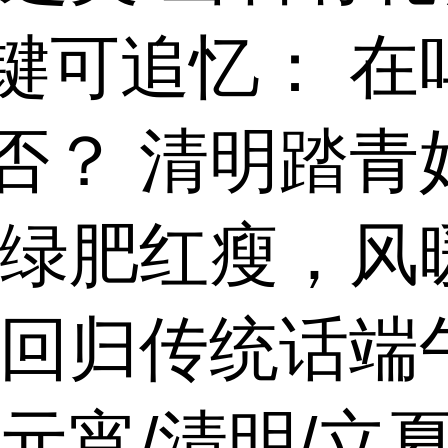
键可追忆： 在
否？ 清明踏青
 绿肥红瘦，风
 回归传统话端
元宵/清明/立