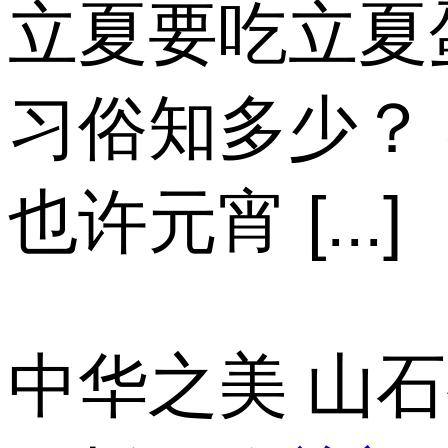
立夏要吃立夏
习俗知多少？
也许元宵 [...]
中华之美 山石