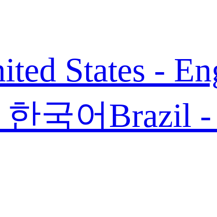
ited States - En
 - 한국어
Brazil 