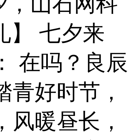
七夕，山石网科
礼】 七夕来
： 在吗？良辰
踏青好时节，
，风暖昼长，