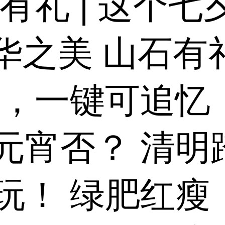
有礼 | 这个
中华之美 山石有
动，一键可追忆
元宵否？ 清明
玩！ 绿肥红瘦