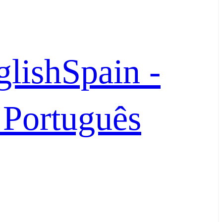
glish
Spain -
- Português