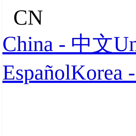
CN
China - 中文
Un
Español
Korea