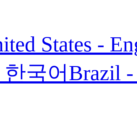
ited States - En
 - 한국어
Brazil 