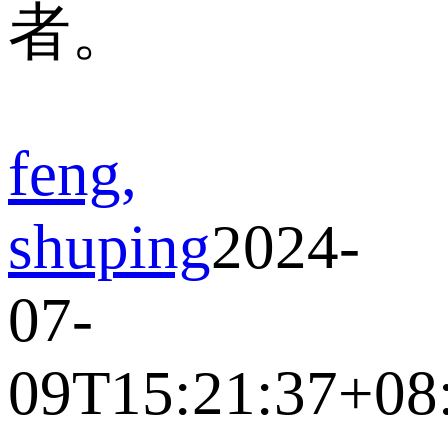
者。
feng,
shuping
2024-
07-
09T15:21:37+08