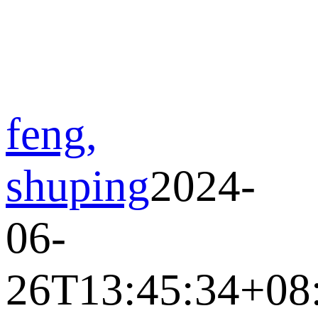
feng,
shuping
2024-
06-
26T13:45:34+08