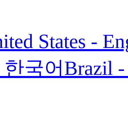
ited States - En
 - 한국어
Brazil 