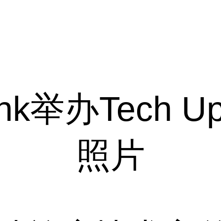
ink举办Tech 
照片