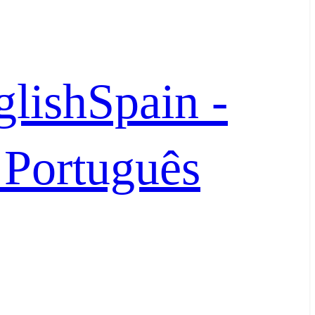
glish
Spain -
- Português