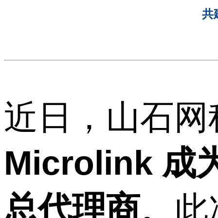
共
近日，山石网科
Microlin
总代理商
。此