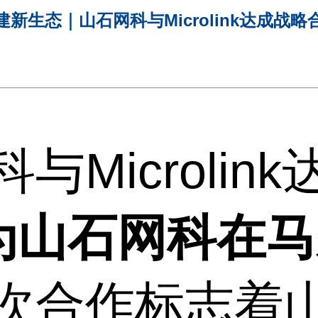
建新生态｜山石网科与Microlink达成战略
与Microlin
k 成为山石网科
次合作标志着