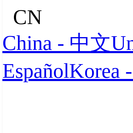
CN
China - 中文
Un
Español
Korea