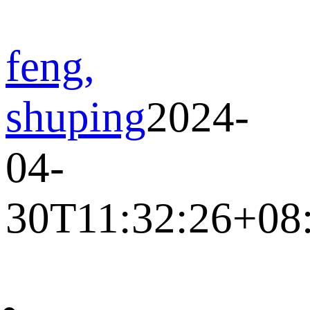
feng,
shuping
2024-
04-
30T11:32:26+08