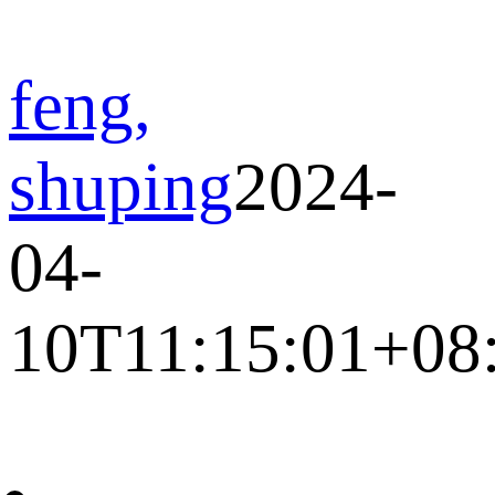
feng,
shuping
2024-
04-
10T11:15:01+08