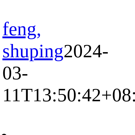
feng,
shuping
2024-
03-
11T13:50:42+08