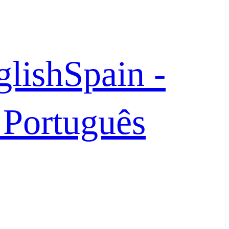
glish
Spain -
- Português