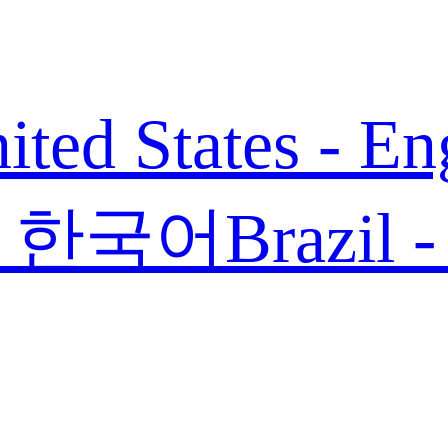
ited States - En
 - 한국어
Brazil 