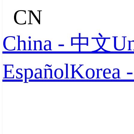
CN
China - 中文
Un
Español
Korea