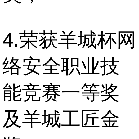
4.荣获羊城杯网
络安全职业技
能竞赛一等奖
及羊城工匠金