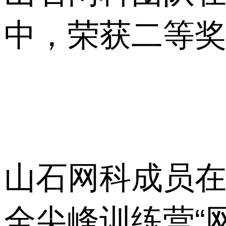
中，荣获二等
山石网科成员在
全尖峰训练营“