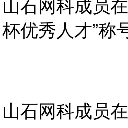
山石网科成员在
杯优秀人才”称
山石网科成员在