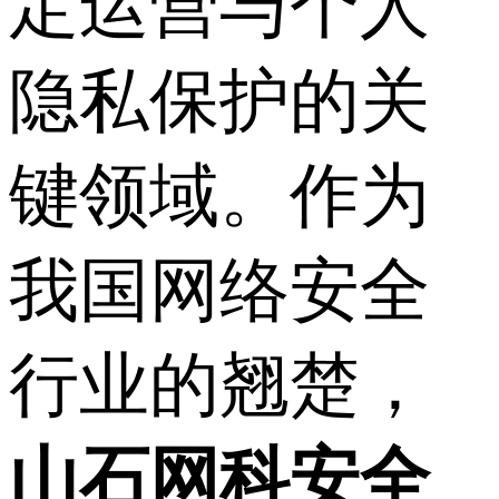
定运营与个人
隐私保护的关
键领域。作为
我国网络安全
行业的翘楚，
山石网科安全