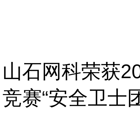
山石网科荣获2
竞赛“安全卫士