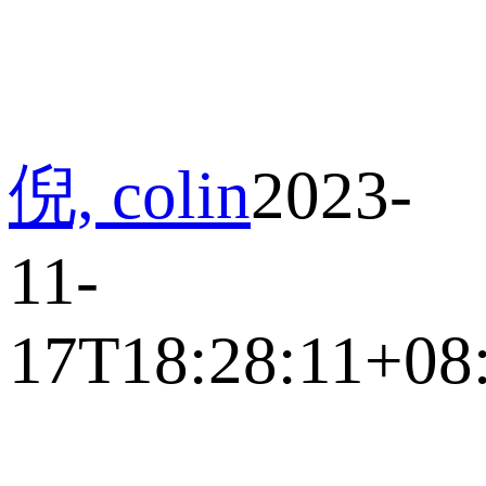
倪, colin
2023-
11-
17T18:28:11+08