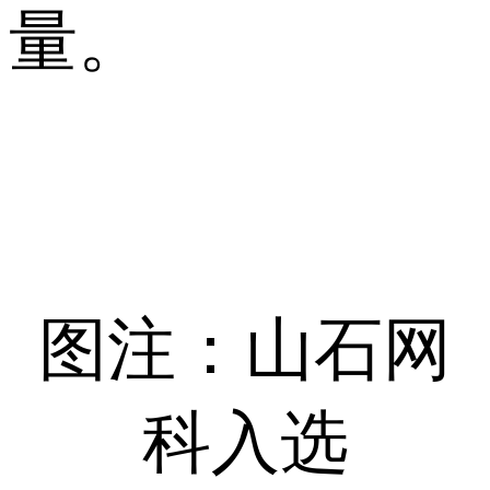
量。
图注：山石网
科入选