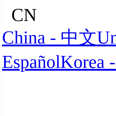
CN
China - 中文
Un
Español
Korea