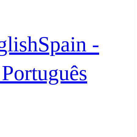
glish
Spain -
- Português