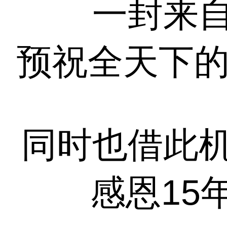
一封来
预祝全天下的
同时也借此
感恩15