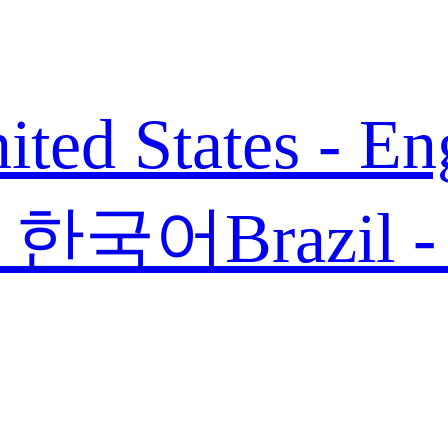
ited States - En
 - 한국어
Brazil 