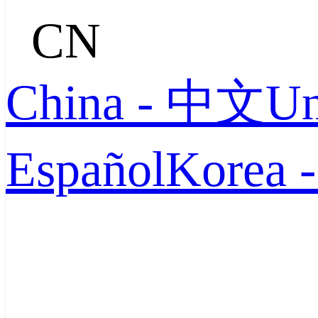
CN
China - 中文
Un
Español
Korea