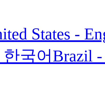
ited States - En
 - 한국어
Brazil 