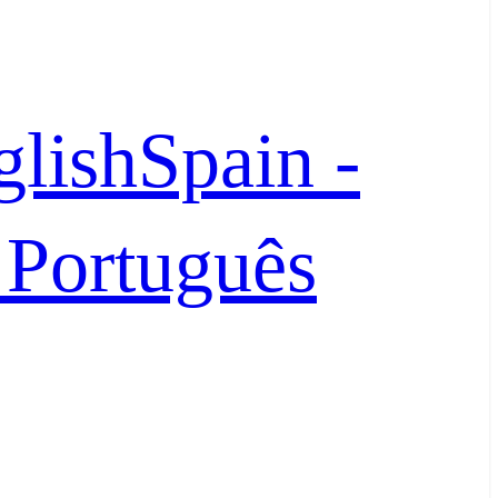
glish
Spain -
- Português