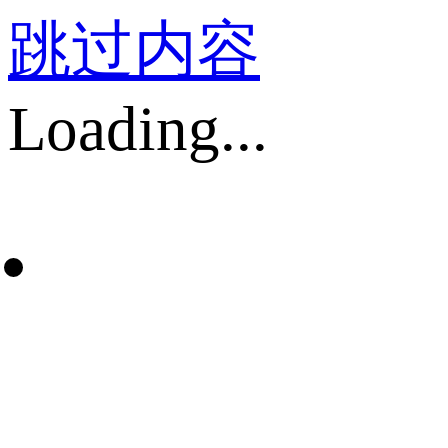
跳过内容
Loading...