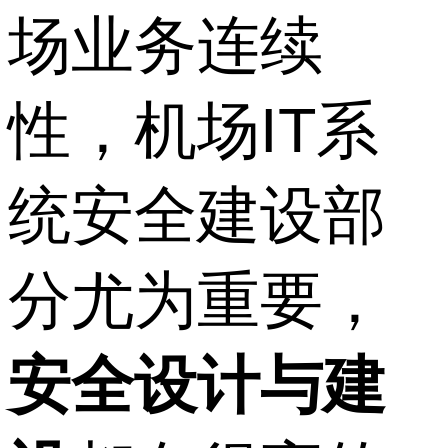
场业务连续
性，机场IT系
统安全建设部
分尤为重要，
安全设计与建