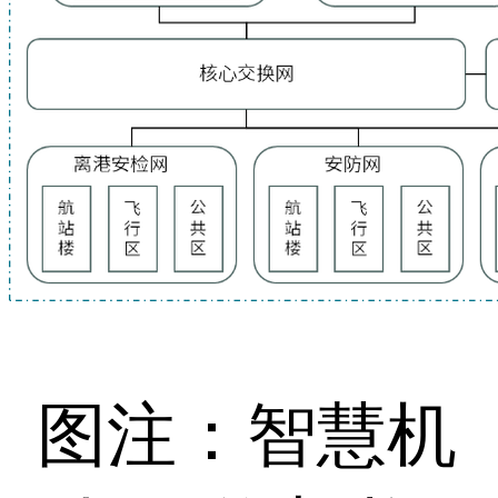
图注：智慧机