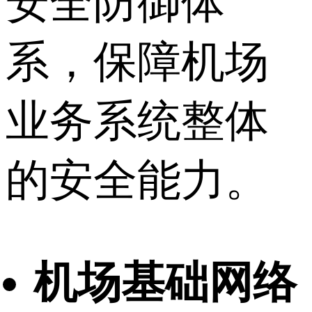
安全防御体
系，保障机场
业务系统整体
的安全能力。
机场基础网络