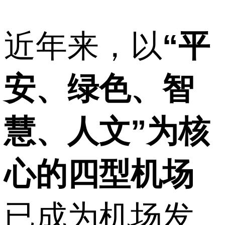
近年来，以
“平
安、绿色、智
慧、人文”为核
心的四型机场
已成为机场发