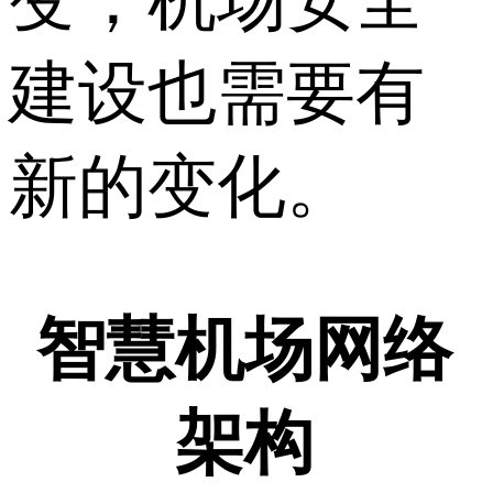
建设也需要有
新的变化。
智慧机场网络
架构