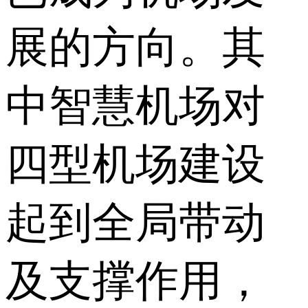
展的方向。其
中智慧机场对
四型机场建设
起到全局带动
及支撑作用，