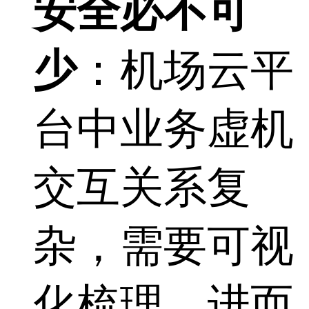
安全必不可
少
：机场云平
台中业务虚机
交互关系复
杂，需要可视
化梳理，进而