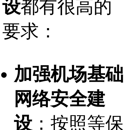
设
都有很高的
要求：
加强机场基础
网络安全建
设
：按照等保