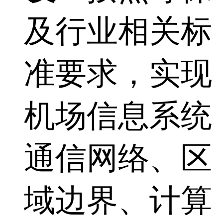
及行业相关标
准要求，实现
机场信息系统
通信网络、区
域边界、计算