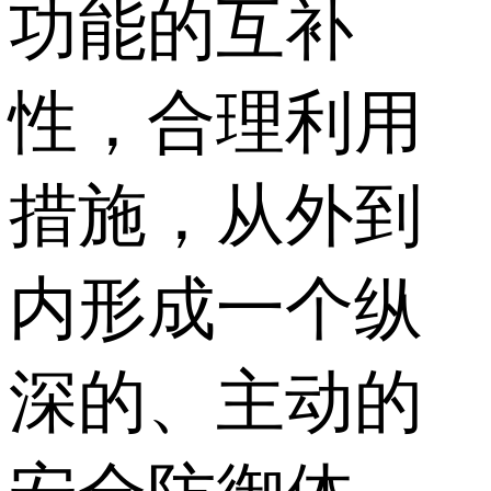
功能的互补
性，合理利用
措施，从外到
内形成一个纵
深的、主动的