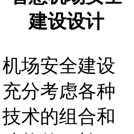
建设设计
机场安全建设
充分考虑各种
技术的组合和