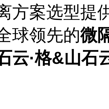
离方案选型提
全球领先的
微
石云·格&山石