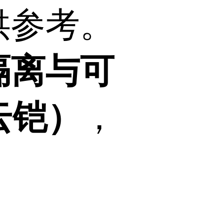
供参考。
隔离与可
云铠）
，