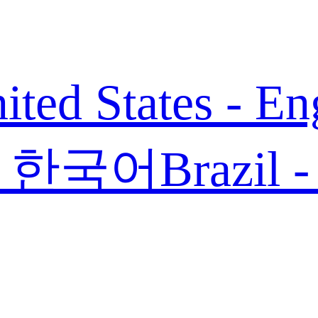
ited States - En
 - 한국어
Brazil 