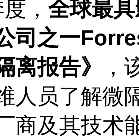
季度，
全球最具
之一Forres
隔离报告》
，
维人员了解微
厂商及其技术