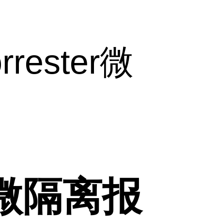
ester微
r微隔离报