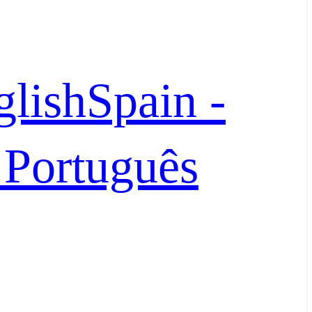
glish
Spain -
- Português