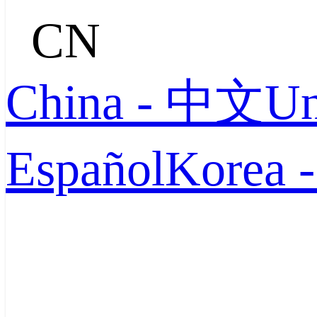
CN
China - 中文
Un
Español
Korea