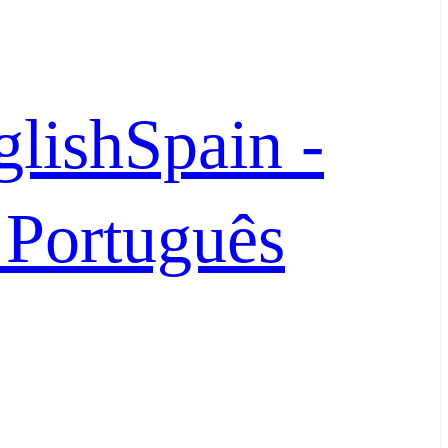
glish
Spain -
- Português