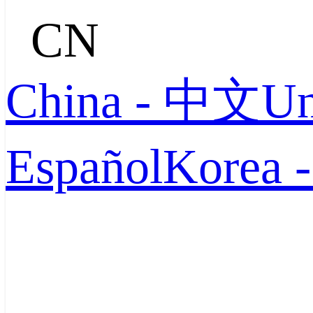
CN
China - 中文
Un
Español
Korea