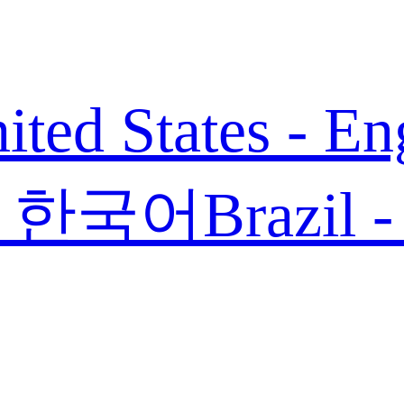
ited States - En
 - 한국어
Brazil 