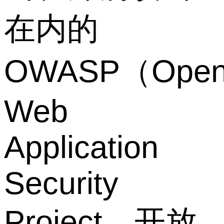
在内的
OWASP（Ope
Web
Application
Security
Project，开放