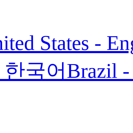
ited States - En
 - 한국어
Brazil 