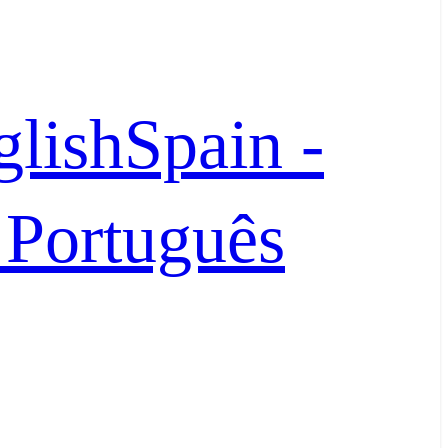
glish
Spain -
- Português