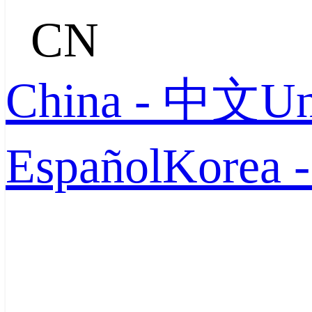
CN
China - 中文
Un
Español
Korea