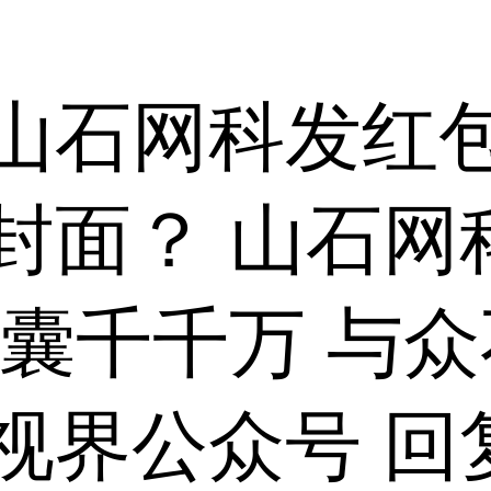
山石网科发红包
封面？ 山石网
囊千千万 与众
视界公众号 回复