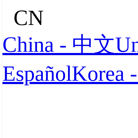
CN
China - 中文
Un
Español
Korea