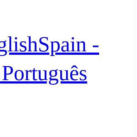
glish
Spain -
- Português