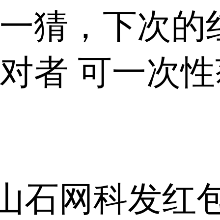
猜一猜，下次的
答对者 可一次
山石网科发红