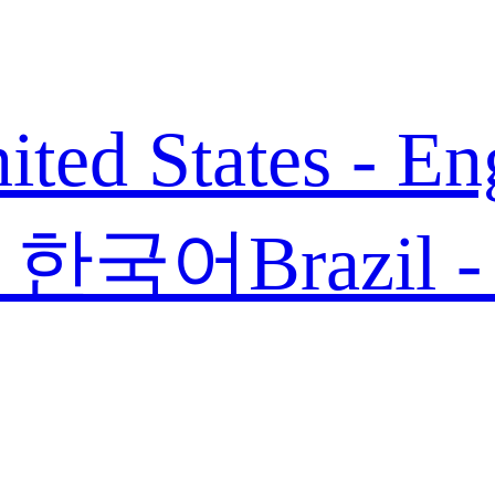
ited States - En
 - 한국어
Brazil 