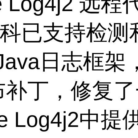
e Log4j2 
科已支持检测和拦
个Java日志框架
布补丁，修复
e Log4j2中提