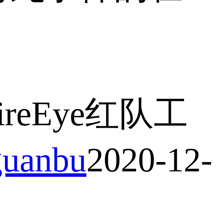
eEye红队工
uanbu
2020-12-