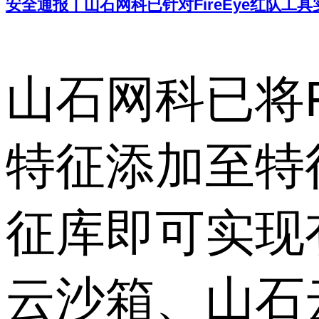
安全通报丨山石网科已针对FireEye红队工
山石网科已将F
特征添加至特
征库即可实现
云沙箱、山石