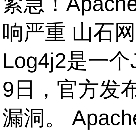
紧急！Apach
响严重 山石网
Log4j2是一
9日，官方发
漏洞。 Apach