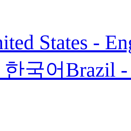
ited States - En
 - 한국어
Brazil 