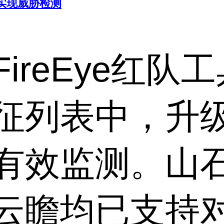
具实现威胁检测
ireEye红队
征列表中，升
有效监测。山
云瞻均已支持