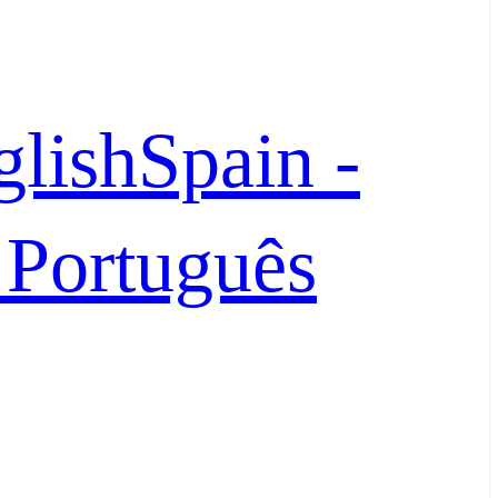
glish
Spain -
- Português