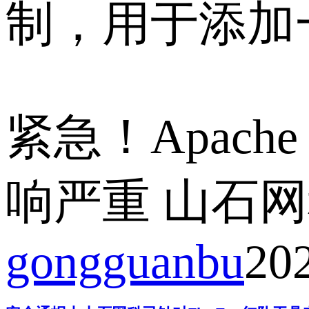
制，用于添加一些
紧急！Apach
响严重 山石
gongguanbu
20