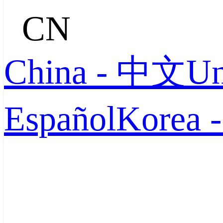
CN
China - 中文
Un
Español
Korea