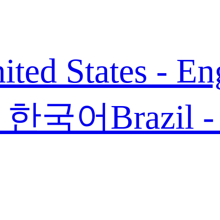
ited States - En
 - 한국어
Brazil 