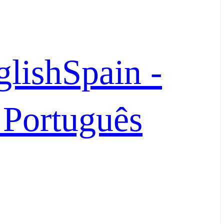
glish
Spain -
- Português