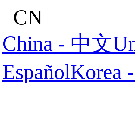
CN
China - 中文
Un
Español
Korea