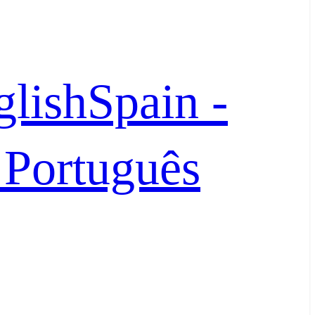
glish
Spain -
- Português