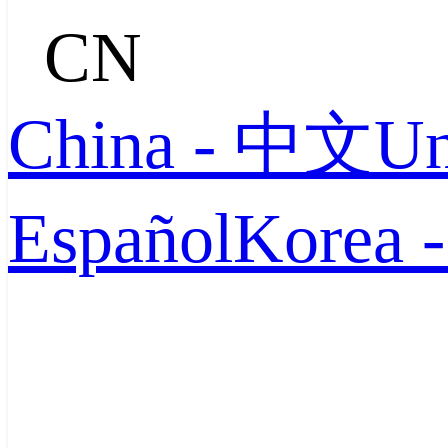
CN
China - 中文
Un
Español
Korea