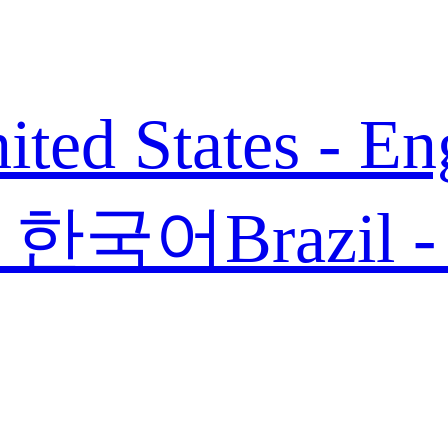
ited States - En
 - 한국어
Brazil 