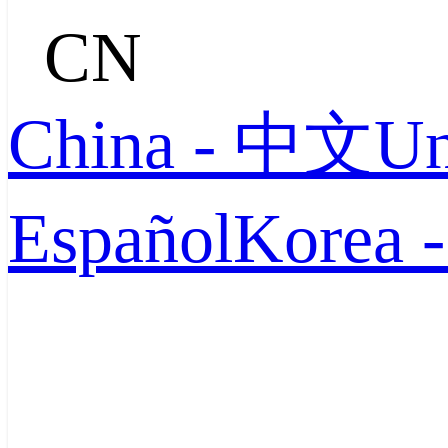
CN
China - 中文
Un
Español
Korea