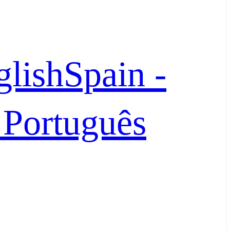
glish
Spain -
- Português