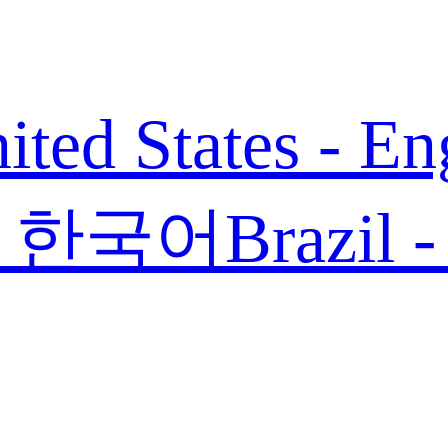
ited States - En
 - 한국어
Brazil 